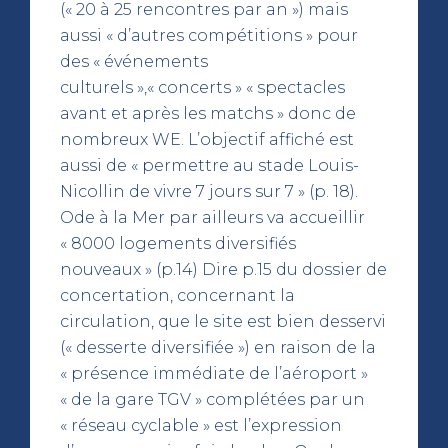
(« 20 à 25 rencontres par an ») mais
aussi « d’autres compétitions » pour
des « événements
culturels »,« concerts » « spectacles
avant et après les matchs » donc de
nombreux WE. L’objectif affiché est
aussi de « permettre au stade Louis-
Nicollin de vivre 7 jours sur 7 » (p. 18).
Ode à la Mer par ailleurs va accueillir
« 8000 logements diversifiés
nouveaux » (p.14) Dire p.15 du dossier de
concertation, concernant la
circulation, que le site est bien desservi
(« desserte diversifiée ») en raison de la
« présence immédiate de l’aéroport »
« de la gare TGV » complétées par un
« réseau cyclable » est l’expression