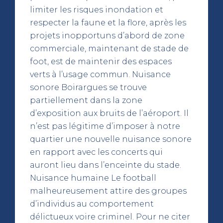
limiter les risques inondation et
respecter la faune et la flore, après les
projets inopportuns d’abord de zone
commerciale, maintenant de stade de
foot, est de maintenir des espaces
verts à l’usage commun. Nuisance
sonore Boirargues se trouve
partiellement dans la zone
d’exposition aux bruits de l’aéroport. Il
n’est pas légitime d’imposer à notre
quartier une nouvelle nuisance sonore
en rapport avec les concerts qui
auront lieu dans l’enceinte du stade.
Nuisance humaine Le football
malheureusement attire des groupes
d’individus au comportement
délictueux voire criminel. Pour ne citer