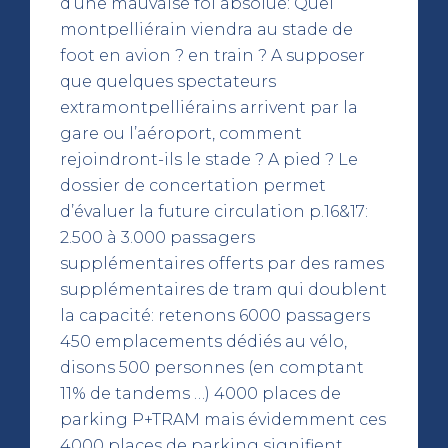
d’une mauvaise foi absolue: Quel
montpelliérain viendra au stade de
foot en avion ? en train ? A supposer
que quelques spectateurs
extramontpelliérains arrivent par la
gare ou l’aéroport, comment
rejoindront-ils le stade ? A pied ? Le
dossier de concertation permet
d’évaluer la future circulation p.16&17:
2.500 à 3.000 passagers
supplémentaires offerts par des rames
supplémentaires de tram qui doublent
la capacité: retenons 6000 passagers
450 emplacements dédiés au vélo,
disons 500 personnes (en comptant
11% de tandems …) 4000 places de
parking P+TRAM mais évidemment ces
4000 places de parking signifient