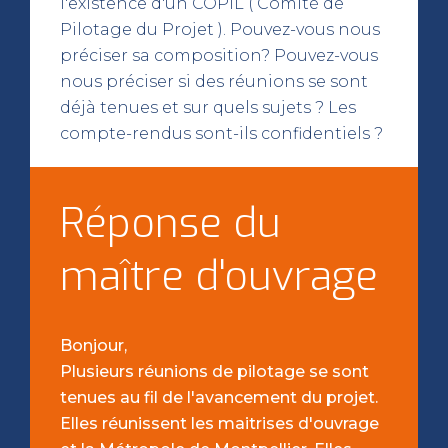
l'existence d'un COPIL ( Comité de
Pilotage du Projet ). Pouvez-vous nous
préciser sa composition? Pouvez-vous
nous préciser si des réunions se sont
déjà tenues et sur quels sujets ? Les
compte-rendus sont-ils confidentiels ?
Réponse du
maître d'ouvrage
Bonjour,
Plusieurs réunions de pilotage se sont
tenues au fil de l'avancement du projet.
Elles réunissent les maitrises d'ouvrage