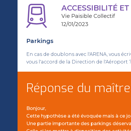
ACCESSIBILITÉ E
Vie Paisible Collectif
12/01/2023
Parkings
En cas de doublons avec l'ARENA, vous écri
vous l'accord de la Direction de l'Aéroport 
Réponse du maître
Bonjour,
Cette hypothèse a été évoquée mais à ce jou
Une partie importante des parkings déserva