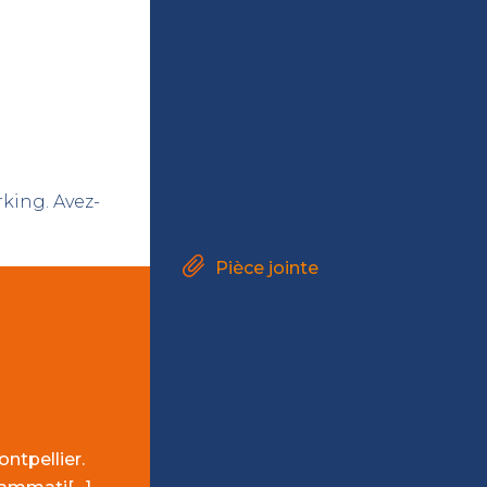
king. Avez-
Pièce jointe
ntpellier.