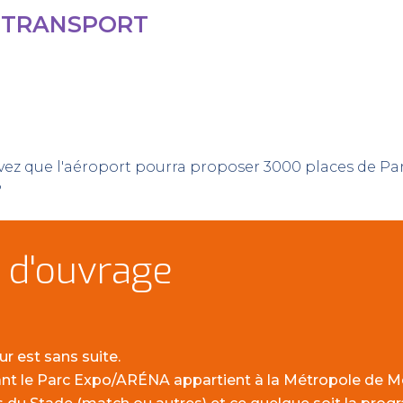
T TRANSPORT
vez que l'aéroport pourra proposer 3000 places de Par
?
 d'ouvrage
r est sans suite.
nt le Parc Expo/ARÉNA appartient à la Métropole de Mo